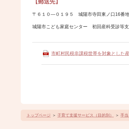
【郵送先】
〒６１０―０１９５ 城陽市寺田東ノ口16番地
城陽市こども家庭センター 初回産科受診等支
市町村民税非課税世帯を対象とした
トップページ
子育て支援サービス（目的別）
手当