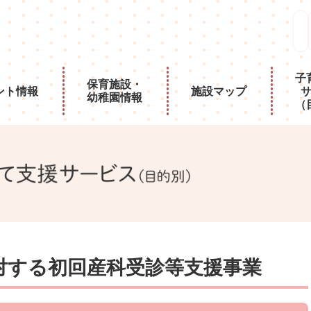
子
保育施設・
ント情報
施設マップ
幼稚園情報
（
対する初回産科受診等支援事業