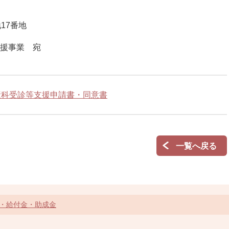
17番地
援事業 宛
産科受診等支援申請書・同意書
一覧へ戻る
・給付金・助成金